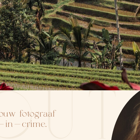
OUT
Jouw fotograaf
r-in-crime.