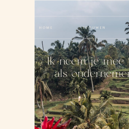
HOME
TROUWEN
Ik neem je mee 
als ondernemer