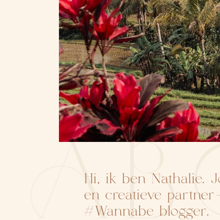
AB
Hi, ik ben Nathalie. 
en creatieve partne
#Wannabe blogger.