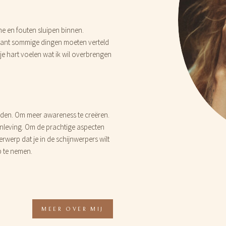
 me en fouten sluipen binnen.
 Want sommige dingen moeten verteld
je hart voelen wat ik wil overbrengen
en. Om meer awareness te creëren.
nleving. Om de prachtige aspecten
rwerp dat je in de schijnwerpers wilt
p te nemen.
MEER OVER MIJ