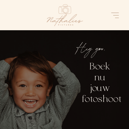
Hey you,
Boek
nu
jouw
fotoshoot