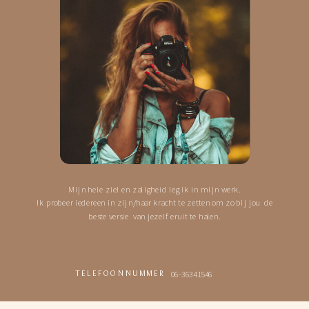
Mijn hele ziel en zaligheid leg ik in mijn werk.
Ik probeer iedereen in zijn/haar kracht te zetten om zo bij jou de
beste versie van jezelf eruit te halen.
06-36341546
TELEFOONNUMMER