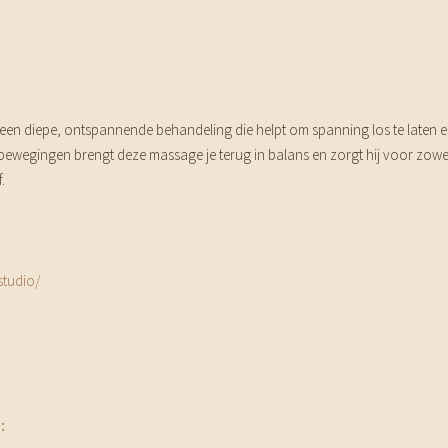
en diepe, ontspannende behandeling die helpt om spanning los te laten en d
e bewegingen brengt deze massage je terug in balans en zorgt hij voor zowe
.
studio/
: