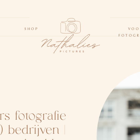
N
SHOP
VOO
FOTOGR
s fotografie
) bedrijven |