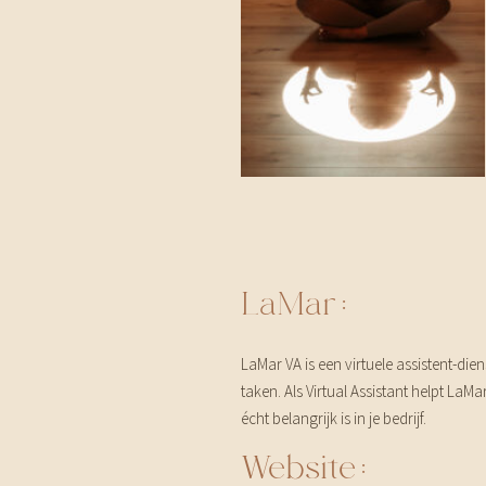
LaMar:
LaMar VA is een virtuele assistent-d
taken. Als Virtual Assistant helpt LaM
écht belangrijk is in je bedrijf.
Website: