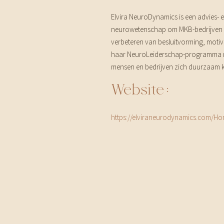
Elvira NeuroDynamics is een advies- e
neurowetenschap om MKB-bedrijven en 
verbeteren van besluitvorming, motiv
haar NeuroLeiderschap-programma ma
mensen en bedrijven zich duurzaam 
Website:
https://elviraneurodynamics.com/H