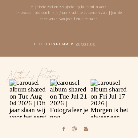
Mijn hele ziel en zaligheid leg ik in mijn werk.
Ik probeer iedereen in zijn/haar kracht te zetten om zo bij jou de
beste versie van jezelf eruit te halen.
06-36341546
TELEFOONNUMMER
Nathalies Pictures