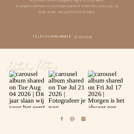
Ik probeer iedereen in zijn/haar kracht te zetten om zo bij jou de
beste versie van jezelf eruit te halen.
06-36341546
TELEFOONNUMMER
Nathalies Pictures