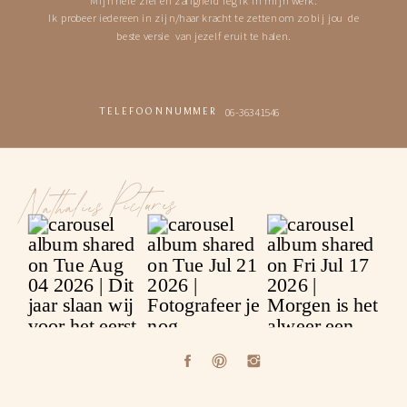
Ik probeer iedereen in zijn/haar kracht te zetten om zo bij jou de
beste versie van jezelf eruit te halen.
06-36341546
TELEFOONNUMMER
Nathalies Pictures