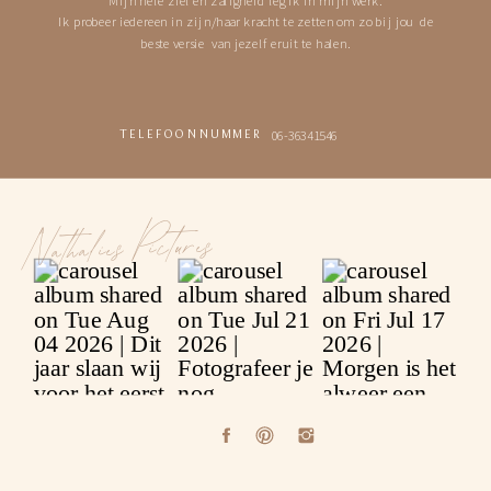
Ik probeer iedereen in zijn/haar kracht te zetten om zo bij jou de
beste versie van jezelf eruit te halen.
06-36341546
TELEFOONNUMMER
Nathalies Pictures