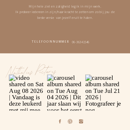
Mijn hele ziel en zaligheid leg ik in mijn werk.
Ik probeer iedereen in zijn/haar kracht te zetten om zo bij jou de
beste versie van jezelf eruit te halen.
06-36341546
TELEFOONNUMMER
Nathalies Pictures