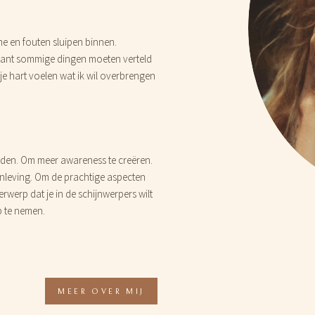
 me en fouten sluipen binnen.
 Want sommige dingen moeten verteld
je hart voelen wat ik wil overbrengen
en. Om meer awareness te creëren.
nleving. Om de prachtige aspecten
rwerp dat je in de schijnwerpers wilt
p te nemen.
MEER OVER MIJ