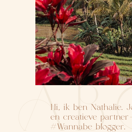
AB
Hi, ik ben Nathalie. 
en creatieve partne
#Wannabe blogger.