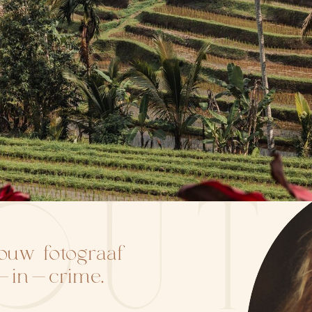
OUT
Jouw fotograaf
r-in-crime.