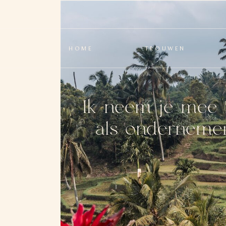
HOME
TROUWEN
Ik neem je mee 
als ondernemer