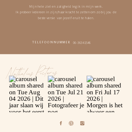
Mijn hele ziel en zaligheid leg ik in mijn werk.
Ik probeer iedereen in zijn/haar kracht te zetten om zo bij jou de
beste versie van jezelf eruit te halen.
06-36341546
TELEFOONNUMMER
Nathalies Pictures