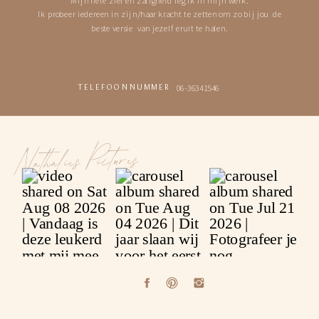
Ik probeer iedereen in zijn/haar kracht te zetten om zo bij jou de
beste versie van jezelf eruit te halen.
06-36341546
TELEFOONNUMMER
Nathalies Pictures