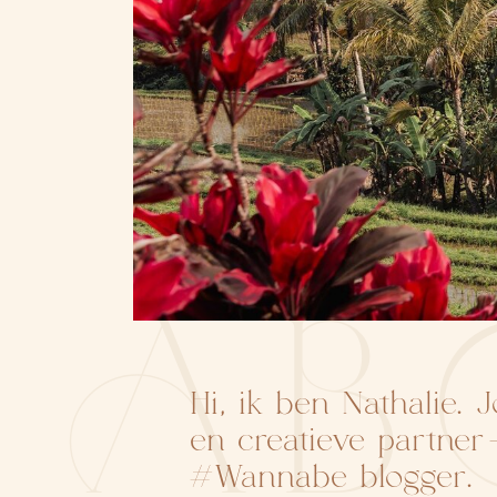
AB
Hi, ik ben Nathalie. 
en creatieve partne
#Wannabe blogger.