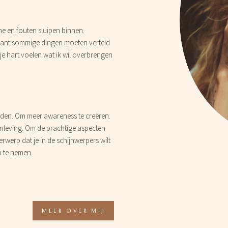
 me en fouten sluipen binnen.
 Want sommige dingen moeten verteld
je hart voelen wat ik wil overbrengen
en. Om meer awareness te creëren.
nleving. Om de prachtige aspecten
rwerp dat je in de schijnwerpers wilt
p te nemen.
MEER OVER MIJ