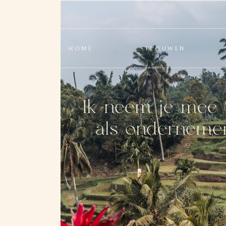
HOME
TROUWEN
Ik neem je mee 
als ondernemer