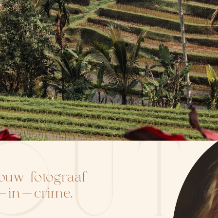
OUT
Jouw fotograaf
r-in-crime.