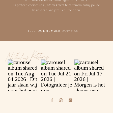
Ik probeer iedereen in zijn/haar kracht te zetten om zo bij jou de
beste versie van jezelf eruit te halen.
06-36341546
TELEFOONNUMMER
Nathalies Pictures