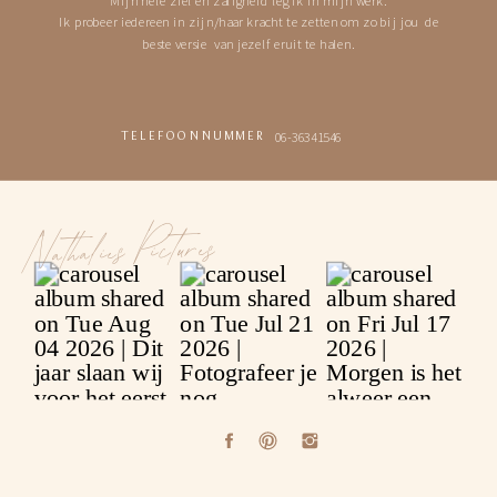
Ik probeer iedereen in zijn/haar kracht te zetten om zo bij jou de
beste versie van jezelf eruit te halen.
06-36341546
TELEFOONNUMMER
Nathalies Pictures