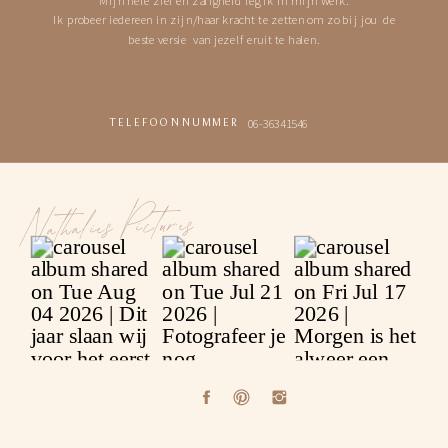
Ik probeer iedereen in zijn/haar kracht te zetten om zo bij jou de
beste versie van jezelf eruit te halen.
06-36341546
TELEFOONNUMMER
Nathalies Pictures