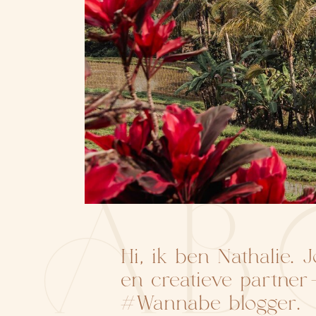
AB
Hi, ik ben Nathalie. 
en creatieve partne
#Wannabe blogger.