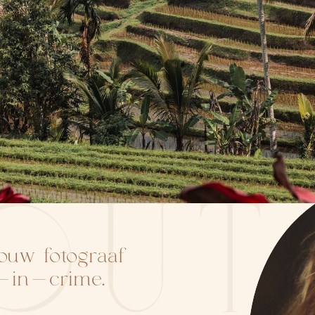
OUT
Jouw fotograaf
r-in-crime.