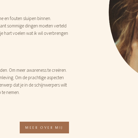
 me en fouten sluipen binnen.
 Want sommige dingen moeten verteld
je hart voelen wat ik wil overbrengen
en. Om meer awareness te creëren.
nleving. Om de prachtige aspecten
rwerp dat je in de schijnwerpers wilt
p te nemen.
MEER OVER MIJ