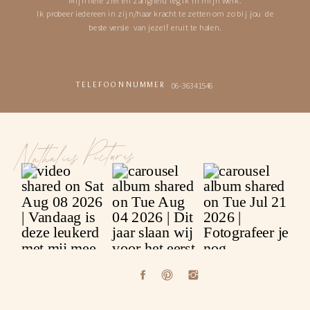
Ik probeer iedereen in zijn/haar kracht te zetten om zo bij jou de
beste versie van jezelf eruit te halen.
06-36341546
TELEFOONNUMMER
Nathalies Pictures