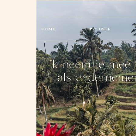
HOME
TROUWEN
Ik neem je mee 
als ondernemer