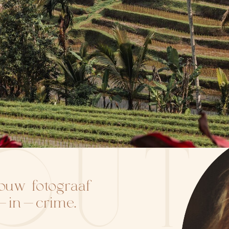
OUT
Jouw fotograaf
r-in-crime.