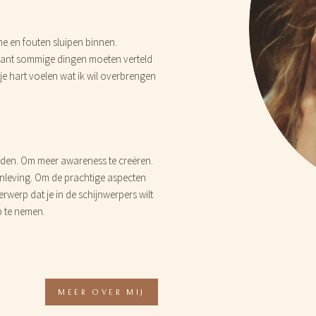
 me en fouten sluipen binnen.
 Want sommige dingen moeten verteld
je hart voelen wat ik wil overbrengen
en. Om meer awareness te creëren.
nleving. Om de prachtige aspecten
rwerp dat je in de schijnwerpers wilt
p te nemen.
MEER OVER MIJ