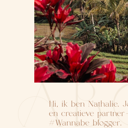
AB
Hi, ik ben Nathalie. 
en creatieve partne
#Wannabe blogger.