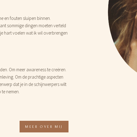
 me en fouten sluipen binnen.
 Want sommige dingen moeten verteld
je hart voelen wat ik wil overbrengen
en. Om meer awareness te creëren.
nleving. Om de prachtige aspecten
rwerp dat je in de schijnwerpers wilt
p te nemen.
MEER OVER MIJ