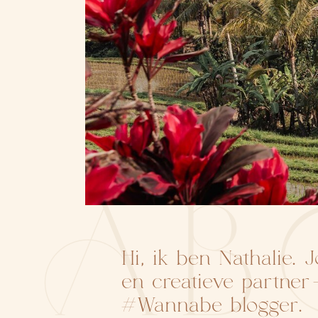
AB
Hi, ik ben Nathalie. 
en creatieve partne
#Wannabe blogger.