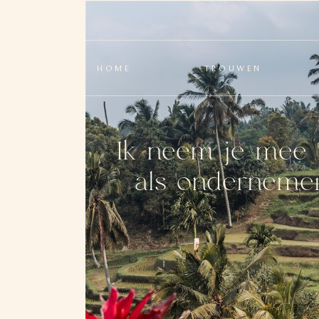
HOME
TROUWEN
Ik neem je mee 
als ondernemer