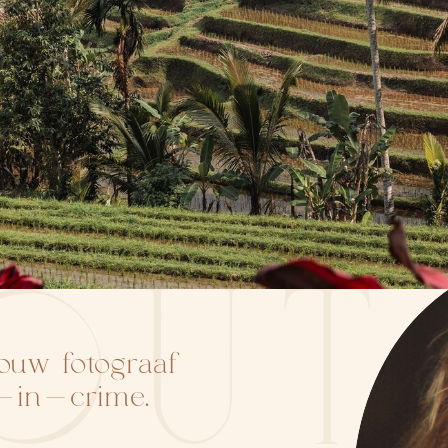
OUT
Jouw fotograaf
r-in-crime.