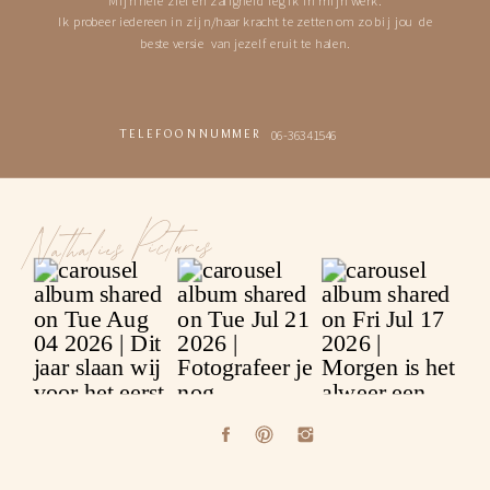
Ik probeer iedereen in zijn/haar kracht te zetten om zo bij jou de
beste versie van jezelf eruit te halen.
06-36341546
TELEFOONNUMMER
Nathalies Pictures