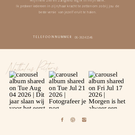
Ik probeer iedereen in zijn/haar kracht te zetten om zo bij jou de
beste versie van jezelf eruit te halen.
06-36341546
TELEFOONNUMMER
Nathalies Pictures